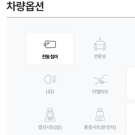
차량옵션
썬루프
전동접이
LED
어탭티브
열선시트(앞)
통풍시트(운전석)