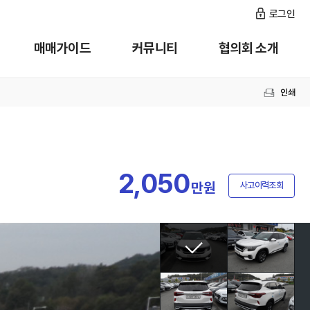
로그인
매매가이드
커뮤니티
협의회 소개
인쇄
2,050
만원
사고이력조회