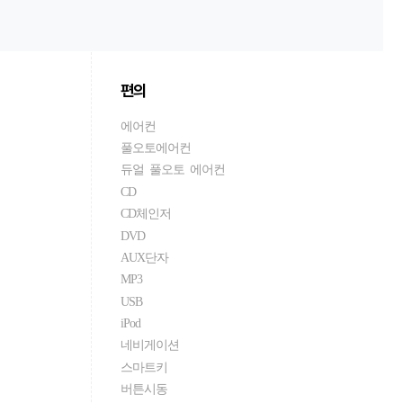
편의
에어컨
풀오토에어컨
듀얼 풀오토 에어컨
CD
CD체인저
DVD
AUX단자
MP3
USB
iPod
네비게이션
스마트키
버튼시동