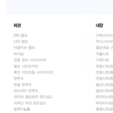
외관
내장
HID 램프
가죽스티어
LED 램프
우드스티어
어댑티브 램프
열선내장 
하이빔
직물시트
전동 접이 사이드미러
가죽시트
열선 사이드미러
전동시트(운
후진 각도조절 사이드미러
전동시트(동
썬루프
전동시트(뒷
듀얼 썬루프
열선시트(앞
파노라마 썬루프
열선시트(뒤
와이퍼 결빙방지 윈드실드
메모리시트(
자외선 차단 윈드실드
메모리시트(
알루미늄휠
통풍시트(운