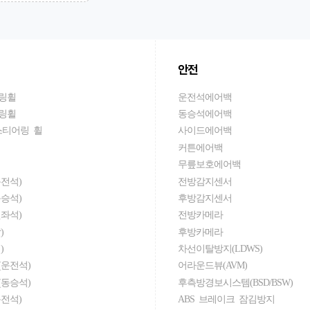
안전
링휠
운전석에어백
링휠
동승석에어백
스티어링 휠
사이드에어백
커튼에어백
무릎보호에어백
전석)
전방감지센서
승석)
후방감지센서
좌석)
전방카메라
)
후방카메라
)
차선이탈방지(LDWS)
운전석)
어라운드뷰(AVM)
동승석)
후측방경보시스템(BSD/BSW)
전석)
ABS 브레이크 잠김방지