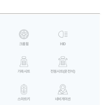
크롬휠
HID
가죽시트
전동시트(운전석)
스마트키
네비게이션