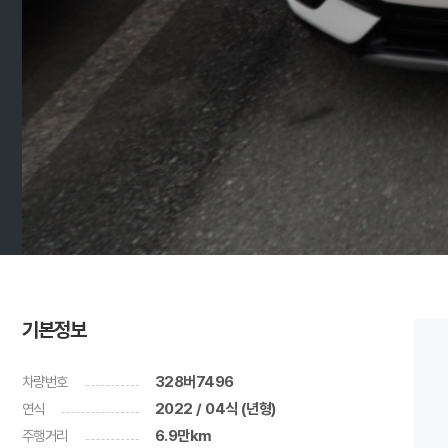
기본정보
차량번호
328버7496
연식
2022 / 04식 (년형)
주행거리
6.9만km