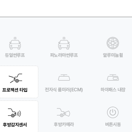
듀얼썬루프
파노라마썬루프
알루미늄휠
전자식 룸미러(ECM)
하이패스 내장
프로젝션 타입
후방카메라
버튼시동
후방감지센서