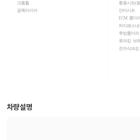
크롬휠
통풍시트(동
광폭타이어
안마시트
ECM 룸미
하이패스내
후방룸미러
풋파킹 브
전자식파킹
차량설명