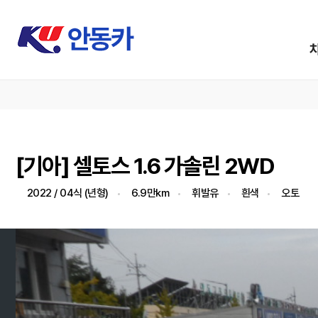
[기아] 셀토스 1.6 가솔린 2WD
2022 / 04식 (년형)
6.9만km
휘발유
흰색
오토