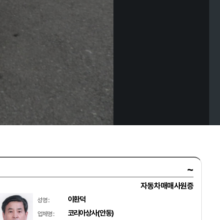
~
자동차매매사원증
이환덕
성명 :
코리아상사(안동)
업체명 :