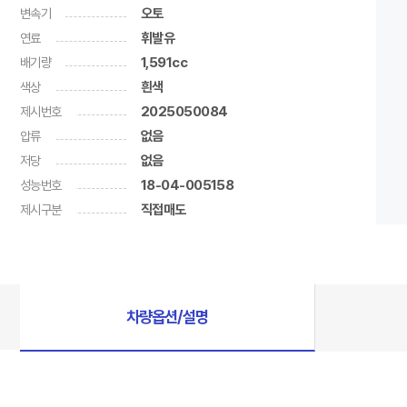
변속기
오토
연료
휘발유
배기량
1,591cc
색상
흰색
제시번호
2025050084
압류
없음
저당
없음
성능번호
18-04-005158
제시구분
직접매도
차량옵션/설명