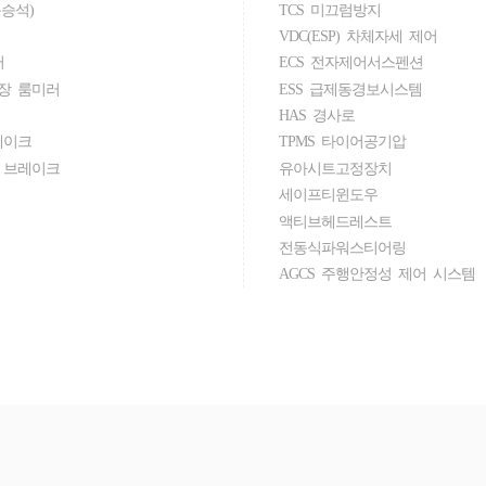
승석)
TCS 미끄럼방지
VDC(ESP) 차체자세 제어
러
ECS 전자제어서스펜션
장 룸미러
ESS 급제동경보시스템
HAS 경사로
레이크
TPMS 타이어공기압
 브레이크
유아시트고정장치
세이프티윈도우
액티브헤드레스트
전동식파워스티어링
AGCS 주행안정성 제어 시스템